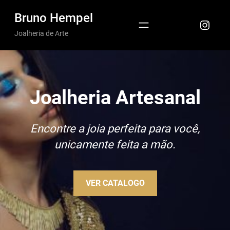
Pular
Bruno Hempel
Insta
para
Joalheria de Arte
o
conteúdo
Joalheria Artesanal
Encontre a joia perfeita para você,
unicamente feita a mão.
VER CATALOGO