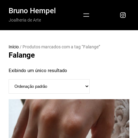
Pular
Bruno Hempel
Insta
para
Joalheria de Arte
o
conteúdo
Início
/ Produtos marcados com a tag “Falange”
Falange
Exibindo um único resultado