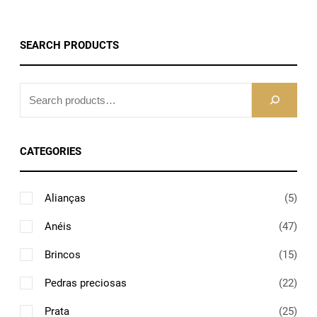
SEARCH PRODUCTS
S
E
A
R
CATEGORIES
C
H
5
Alianças
5
p
4
Anéis
47
r
7
o
1
Brincos
15
p
d
5
r
2
Pedras preciosas
22
u
p
o
2
t
r
2
Prata
25