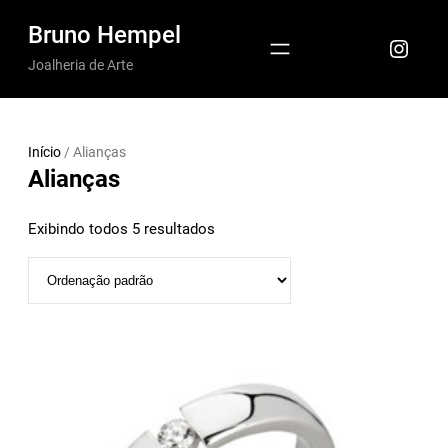
Pular
Bruno Hempel
Insta
para
Joalheria de Arte
o
conteúdo
Início
/ Alianças
Alianças
Exibindo todos 5 resultados