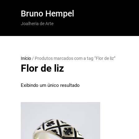
Pular
Bruno Hempel
para
Joalheria de Arte
o
conteúdo
Início
/ Produtos marcados com a tag “Flor de liz”
Flor de liz
Exibindo um único resultado