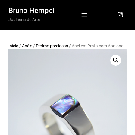
Pular
Bruno Hempel
Insta
para
Joalheria de Arte
o
conteúdo
Início
/
Anéis
/
Pedras preciosas
/ Anel em Prata com Abalone