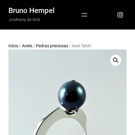
Pular
Bruno Hempel
Insta
para
Joalheria de Arte
o
conteúdo
Início
/
Anéis
/
Pedras preciosas
/ Anel Tahiti