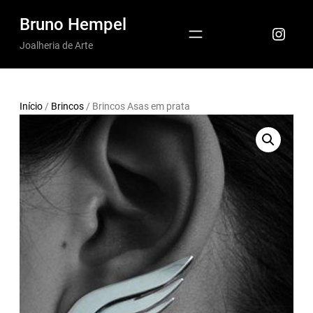
Pular
Bruno Hempel
Insta
para
Joalheria de Arte
o
conteúdo
Início
/
Brincos
/ Brincos Asas em prata